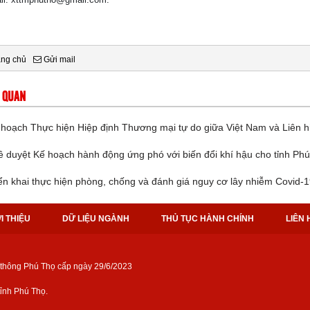
ang chủ
Gửi mail
N QUAN
 hoạch Thực hiện Hiệp định Thương mại tự do giữa Việt Nam và Liên 
ê duyệt Kế hoạch hành động ứng phó với biến đổi khí hậu cho tỉnh Phú
ển khai thực hiện phòng, chống và đánh giá nguy cơ lây nhiễm Covid-19
I THIỆU
DỮ LIỆU NGÀNH
THỦ TỤC HÀNH CHÍNH
LIÊN 
 thông Phú Thọ cấp ngày 29/6/2023
̉nh Phú Thọ.