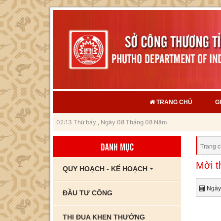
TRANG CHỦ
G
02:13 Thứ bảy , Ngày 08 Tháng 08 Năm
2026
DANH MỤC
Trang 
Mời t
QUY HOẠCH - KẾ HOẠCH
Ngày 
ĐẦU TƯ CÔNG
THI ĐUA KHEN THƯỞNG