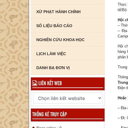
Thực 
tế/Bộ
XỬ PHẠT HÀNH CHÍNH
Hội c
– Thờ
SỐ LIỆU BÁO CÁO
– Địa
Campu
NGHIÊN CỨU KHOA HỌC
Hội c
hàng 
LỊCH LÀM VIỆC
phân 
Trung
DANH BẠ ĐƠN VỊ
Thông 
LIÊN KẾT WEB
Trung
Điện t
Hoặc 
– Địa
THỐNG KÊ TRUY CẬP
– Đt:
– Ema