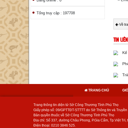
Đang online : 0
Tổng truy cập : 197708
Về tr
TIN LIÊ
Kế
Ph
Tri
TRANG CHỦ
GIỚ
Trang thông tin điện tử Sở Công Thương Tỉnh Phú Thọ
Giấy phép số: 09/GPTTĐT-STTTT do Sở Thông tin và Truyền
Bản quyền thuộc về Sở Công Thương Tỉnh Phú Thọ
Địa chỉ: Số 337, đường Châu Phong, P.Gia Cẩm, Tp.Việt Trì, ti
Điện thoại: 0210 3846 525.