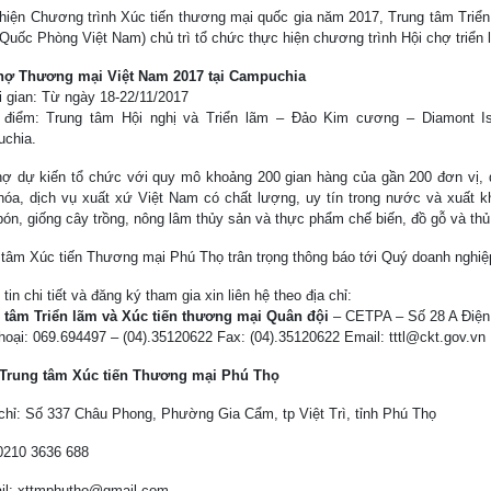
hiện Chương trình Xúc tiến thương mại quốc gia năm 2017, Trung tâm Triển
 Quốc Phòng Việt Nam) chủ trì tổ chức thực hiện chương trình Hội chợ triển
hợ Thương mại Việt Nam 2017 tại Campuchia
i gian: Từ ngày 18-22/11/2017
 điểm: Trung tâm Hội nghị và Triển lãm – Đảo Kim cương – Diamont Is
chia.
hợ dự kiến tổ chức với quy mô khoảng 200 gian hàng của gần 200 đơn vị,
hóa, dịch vụ xuất xứ Việt Nam có chất lượng, uy tín trong nước và xuất k
bón, giống cây trồng, nông lâm thủy sản và thực phẩm chế biến, đồ gỗ và th
 tâm Xúc tiến Thương mại Phú Thọ trân trọng thông báo tới Quý doanh nghiệ
tin chi tiết và đăng ký tham gia xin liên hệ theo địa chỉ:
 tâm Triển lãm và Xúc tiến thương mại Quân đội
– CETPA – Số 28 A Điện 
hoại: 069.694497 – (04).35120622 Fax: (04).35120622 Email: tttl@ckt.gov.vn
Trung tâm Xúc tiến Thương mại Phú Thọ
 chỉ: Số 337 Châu Phong, Phường Gia Cẩm, tp Việt Trì, tỉnh Phú Thọ
 0210 3636 688
il: xttmphutho@gmail.com.