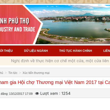
IỚI THIỆU
DỮ LIỆU NGÀNH
THỦ TỤC HÀNH CHÍNH
LIÊN
Nghị định về thực hiện cơ chế một cửa, một cửa liên thôn
>
>
chủ
Tin tức
Xúc tiến thương mại
ham gia Hội chợ Thương mại Việt Nam 2017 tại 
Lượt xem : 1254
đăng: 13/12/2017 17:09