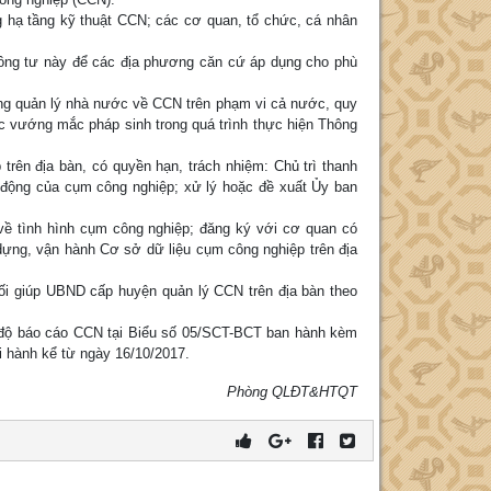
 hạ tầng kỹ thuật CCN; các cơ quan, tổ chức, cá nhân
hông tư này để các địa phương căn cứ áp dụng cho phù
g quản lý nhà nước về CCN trên phạm vi cả nước, quy
ác vướng mắc pháp sinh trong quá trình thực hiện Thông
ên địa bàn, có quyền hạn, trách nhiệm: Chủ trì thanh
ạt động của cụm công nghiệp; xử lý hoặc đề xuất Ủy ban
về tình hình cụm công nghiệp; đăng ký với cơ quan có
dựng, vận hành Cơ sở dữ liệu cụm công nghiệp trên địa
i giúp UBND cấp huyện quản lý CCN trên địa bàn theo
ế độ báo cáo CCN tại Biểu số 05/SCT-BCT ban hành kèm
i hành kể từ ngày 16/10/2017.
Phòng QLĐT&HTQT