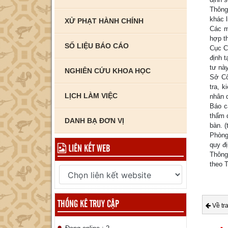
Thông
khác 
XỬ PHẠT HÀNH CHÍNH
Các m
hợp t
SỐ LIỆU BÁO CÁO
Cục C
định 
tư này
NGHIÊN CỨU KHOA HỌC
Sở Cô
tra, 
LỊCH LÀM VIỆC
nhân 
Báo c
thẩm 
DANH BẠ ĐƠN VỊ
bàn. 
Phòng
LIÊN KẾT WEB
quy đị
Thông
theo 
THỐNG KÊ TRUY CẬP
Về tr