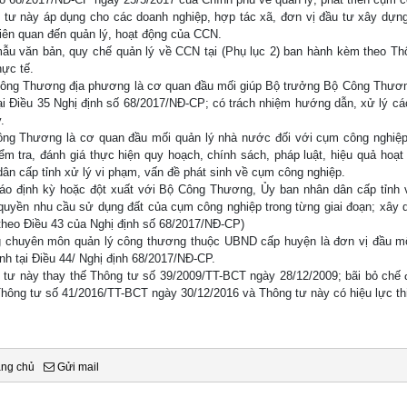
 tư này áp dụng cho các doanh nghiệp, hợp tác xã, đơn vị đầu tư xây dựng
liên quan đến quản lý, hoạt động của CCN.
ẫu văn bản, quy chế quản lý về CCN tại (Phụ lục 2) ban hành kèm theo T
hực tế.
ông Thương địa phương là cơ quan đầu mối giúp Bộ trưởng Bộ Công Thươn
tại Điều 35 Nghị định số 68/2017/NĐ-CP; có trách nhiệm hướng dẫn, xử lý c
.
ng Thương là cơ quan đầu mối quản lý nhà nước đối với cụm công nghiệp tr
kiểm tra, đánh giá thực hiện quy hoạch, chính sách, pháp luật, hiệu quả ho
dân cấp tỉnh xử lý vi phạm, vấn đề phát sinh về cụm công nghiệp.
áo định kỳ hoặc đột xuất với Bộ Công Thương, Ủy ban nhân dân cấp tỉnh 
quyền nhu cầu sử dụng đất của cụm công nghiệp trong từng giai đoạn; xây 
(theo Điều 43 của Nghị định số 68/2017/NĐ-CP)
 chuyên môn quản lý công thương thuộc UBND cấp huyện là đơn vị đầu mố
nh tại Điều 44/ Nghị định 68/2017/NĐ-CP.
 tư này thay thế Thông tư số 39/2009/TT-BCT ngày 28/12/2009; bãi bỏ ch
Thông tư số 41/2016/TT-BCT ngày 30/12/2016 và Thông tư này có hiệu lực th
ang chủ
Gửi mail