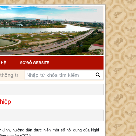
 HỆ
SƠ ĐỒ WEBSITE
g trong giải quyết thủ tục hành chính
Nghị định sửa 
hiệp
định, hướng dẫn thực hiện một số nội dung của Nghị
công nghiệp (CCN).