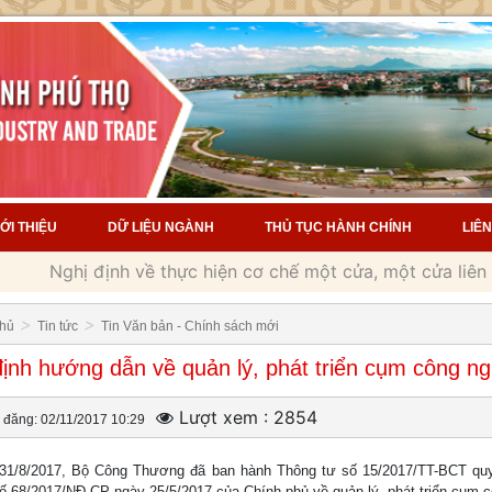
IỚI THIỆU
DỮ LIỆU NGÀNH
THỦ TỤC HÀNH CHÍNH
LIÊN
Nghị định về thực hiện cơ chế một cửa, một cửa liên thôn
>
>
chủ
Tin tức
Tin Văn bản - Chính sách mới
ịnh hướng dẫn về quản lý, phát triển cụm công ng
Lượt xem : 2854
đăng: 02/11/2017 10:29
31/8/2017, Bộ Công Thương đã ban hành Thông tư số 15/2017/TT-BCT quy 
số 68/2017/NĐ-CP ngày 25/5/2017 của Chính phủ về quản lý, phát triển cụm 