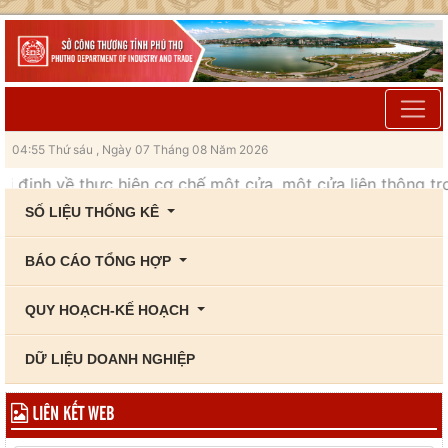
04:55 Thứ sáu , Ngày 07 Tháng 08 Năm 2026
ịnh về thực hiện cơ chế một cửa, một cửa liên thông trong 
SỐ LIỆU THỐNG KÊ
BÁO CÁO TỔNG HỢP
QUY HOẠCH-KẾ HOẠCH
DỮ LIỆU DOANH NGHIỆP
LIÊN KẾT WEB