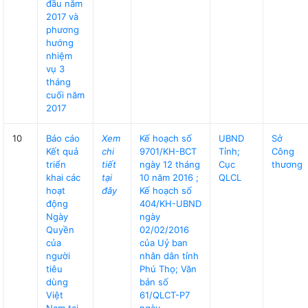
đầu năm
2017 và
phương
hướng
nhiệm
vụ 3
tháng
cuối năm
2017
10
Báo cáo
Xem
Kế hoạch số
UBND
Sở
Kết quả
chi
9701/KH-BCT
Tỉnh;
Công
triển
tiết
ngày 12 tháng
Cục
thương
khai các
tại
10 năm 2016 ;
QLCL
hoạt
đây
Kế hoạch số
động
404/KH-UBND
Ngày
ngày
Quyền
02/02/2016
của
của Uỷ ban
người
nhân dân tỉnh
tiêu
Phú Thọ; Văn
dùng
bản số
Việt
61/QLCT-P7