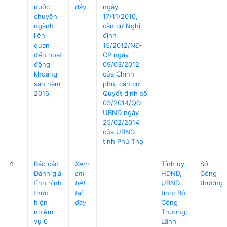
nước
đây
ngày
chuyên
17/11/2010,
ngành
căn cứ Nghị
liên
định
quan
15/2012/NĐ-
đến hoạt
CP ngày
động
09/03/2012
khoáng
của Chính
sản năm
phủ, căn cứ
2016
Quyết định số
03/2014/QĐ-
UBND ngày
25/02/2014
của UBND
tỉnh Phú Thọ
4
Báo cáo
Xem
Tỉnh ủy,
Sở
Đánh giá
chi
HDND,
Công
tình hình
tiết
UBND
thương
thực
tại
tỉnh; Bộ
hiện
đây
Công
nhiệm
Thương;
vụ 6
Lãnh