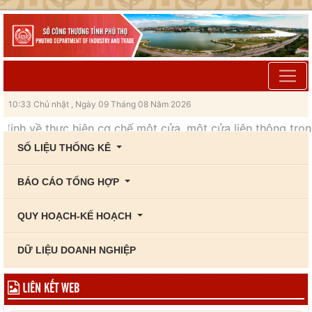
10:33 Chủ nhật , Ngày 09 Tháng 08 Năm 2026
về thực hiện cơ chế một cửa, một cửa liên thông trong giải 
SỐ LIỆU THỐNG KÊ
BÁO CÁO TỔNG HỢP
QUY HOẠCH-KẾ HOẠCH
DỮ LIỆU DOANH NGHIỆP
LIÊN KẾT WEB