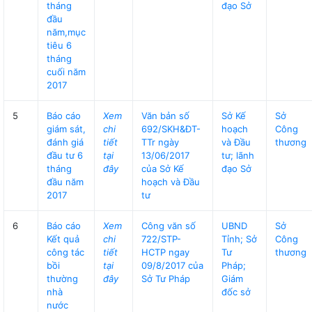
tháng
đạo Sở
đầu
năm,mục
tiêu 6
tháng
cuối năm
2017
5
Báo cáo
Xem
Văn bản số
Sở Kế
Sở
giám sát,
chi
692/SKH&ĐT-
hoạch
Công
đánh giá
tiết
TTr ngày
và Đầu
thương
đầu tư 6
tại
13/06/2017
tư; lãnh
tháng
đây
của Sở Kế
đạo Sở
đầu năm
hoạch và Đầu
2017
tư
6
Báo cáo
Xem
Công văn số
UBND
Sở
Kết quả
chi
722/STP-
Tỉnh; Sở
Công
công tác
tiết
HCTP ngay
Tư
thương
bồi
tại
09/8/2017 của
Pháp;
thường
đây
Sở Tư Pháp
Giám
nhà
đốc sở
nước