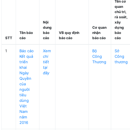
Tên cơ
quan
chủ trì,
rà soát,
Nội
xây
dung
Cơ quan
dựng
Tên báo
báo
VB quy định
nhận
báo
STT
cáo
cáo
báo cáo
báo cáo
cáo
1
Báo cáo
Xem
Bộ
Sở
Kết quả
chi
Công
Công
triển
tiết
Thương
thương
khai
tại
Ngày
đây
Quyền
của
người
tiêu
dùng
Việt
Nam
năm
2016