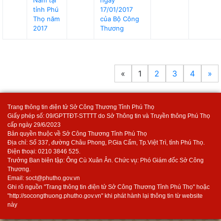
Nam tại
ngày
tỉnh Phú
17/01/2017
Thọ năm
của Bộ Công
2017
Thương
«
1
2
3
4
»
Trang thông tin điện tử Sở Công Thương Tỉnh Phú Thọ
Giấy phép số: 09/GPTTĐT-STTTT do Sở Thông tin và Truyền thông Phú Thọ
cấp ngày 29/6/2023
Bản quyền thuộc về Sở Công Thương Tỉnh Phú Thọ
Địa chỉ: Số 337, đường Châu Phong, P.Gia Cẩm, Tp.Việt Trì, tỉnh Phú Thọ.
Điện thoại: 0210 3846 525.
Trưởng Ban biên tập: Ông Cù Xuân Ân. Chức vụ̣: Phó Giám đốc Sở Công
Thương.
Email: soct@phutho.gov.vn
Ghi rõ nguồn "Trang thông tin điện tử Sở Công Thương Tỉnh Phú Thọ" hoặc
"http://socongthuong.phutho.gov.vn" khi phát hành lại thông tin từ website
này