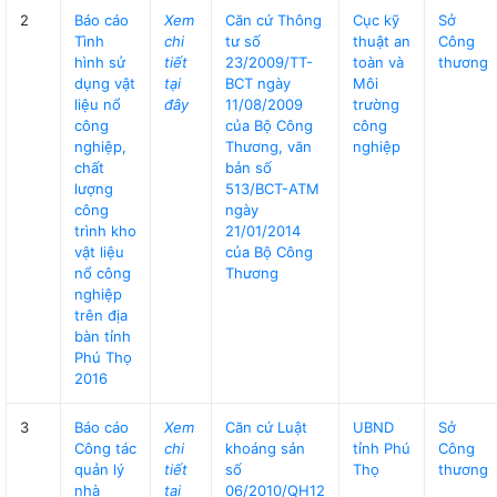
2
Báo cáo
Xem
Căn cứ Thông
Cục kỹ
Sở
Tình
chi
tư số
thuật an
Công
hình sử
tiết
23/2009/TT-
toàn và
thương
dụng vật
tại
BCT ngày
Môi
liệu nổ
đây
11/08/2009
trường
công
của Bộ Công
công
nghiệp,
Thương, văn
nghiệp
chất
bản số
lượng
513/BCT-ATM
công
ngày
trình kho
21/01/2014
vật liệu
của Bộ Công
nổ công
Thương
nghiệp
trên địa
bàn tỉnh
Phú Thọ
2016
3
Báo cáo
Xem
Căn cứ Luật
UBND
Sở
Công tác
chi
khoáng sản
tỉnh Phú
Công
quản lý
tiết
số
Thọ
thương
nhà
tại
06/2010/QH12