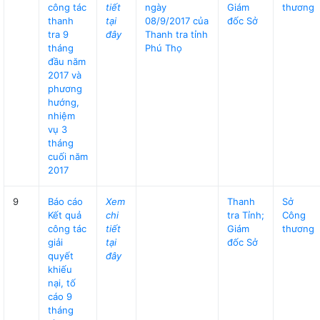
công tác
tiết
ngày
Giám
thương
thanh
tại
08/9/2017 của
đốc Sở
tra 9
đây
Thanh tra tỉnh
tháng
Phú Thọ
đầu năm
2017 và
phương
hướng,
nhiệm
vụ 3
tháng
cuối năm
2017
9
Báo cáo
Xem
Thanh
Sở
Kết quả
chi
tra Tỉnh;
Công
công tác
tiết
Giám
thương
giải
tại
đốc Sở
quyết
đây
khiếu
nại, tố
cáo 9
tháng