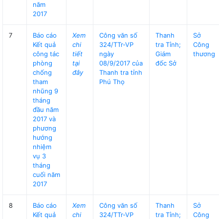
năm
2017
7
Báo cáo
Xem
Công văn số
Thanh
Sở
Kết quả
chi
324/TTr-VP
tra Tỉnh;
Công
công tác
tiết
ngày
Giám
thương
phòng
tại
08/9/2017 của
đốc Sở
chống
đây
Thanh tra tỉnh
tham
Phú Thọ
nhũng 9
tháng
đầu năm
2017 và
phương
hướng
nhiệm
vụ 3
tháng
cuối năm
2017
8
Báo cáo
Xem
Công văn số
Thanh
Sở
Kết quả
chi
324/TTr-VP
tra Tỉnh;
Công