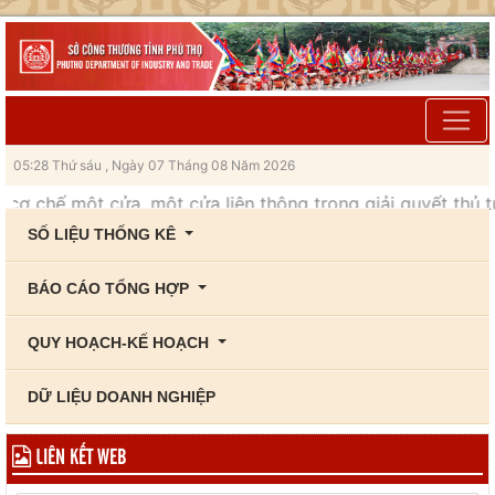
05:28 Thứ sáu , Ngày 07 Tháng 08 Năm 2026
ột cửa, một cửa liên thông trong giải quyết thủ tục hành c
SỐ LIỆU THỐNG KÊ
BÁO CÁO TỔNG HỢP
QUY HOẠCH-KẾ HOẠCH
DỮ LIỆU DOANH NGHIỆP
LIÊN KẾT WEB