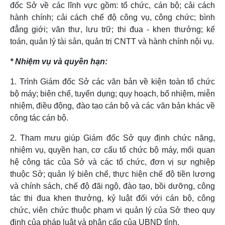
đốc Sở về các lĩnh vực gồm: tổ chức, cán bộ; cải cách
hành chính; cải cách chế độ công vụ, công chức; bình
đẳng giới; văn thư, lưu trữ; thi đua - khen thưởng; kế
toán, quản lý tài sản, quản trị CNTT và hành chính nội vụ.
* Nhiệm vụ và quyền hạn:
1. Trình Giám đốc Sở các văn bản về kiện toàn tổ chức
bộ máy; biên chế, tuyển dụng; quy hoạch, bổ nhiệm, miễn
nhiệm, điều động, đào tạo cán bộ và các văn bản khác về
công tác cán bộ.
2. Tham mưu giúp Giám đốc Sở quy định chức năng,
nhiệm vụ, quyền hạn, cơ cấu tổ chức bộ máy, mối quan
hệ công tác của Sở và các tổ chức, đơn vị sự nghiệp
thuộc Sở; quản lý biên chế, thực hiện chế độ tiền lương
và chính sách, chế độ đãi ngộ, đào tạo, bồi dưỡng, công
tác thi đua khen thưởng, kỷ luật đối với cán bộ, công
chức, viên chức thuộc phạm vi quản lý của Sở theo quy
định của pháp luật và phân cấp của UBND tỉnh.