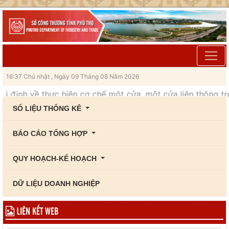
16:37 Chủ nhật , Ngày 09 Tháng 08 Năm 2026
ị định về thực hiện cơ chế một cửa, một cửa liên thông tro
SỐ LIỆU THỐNG KÊ
BÁO CÁO TỔNG HỢP
QUY HOẠCH-KẾ HOẠCH
DỮ LIỆU DOANH NGHIỆP
LIÊN KẾT WEB