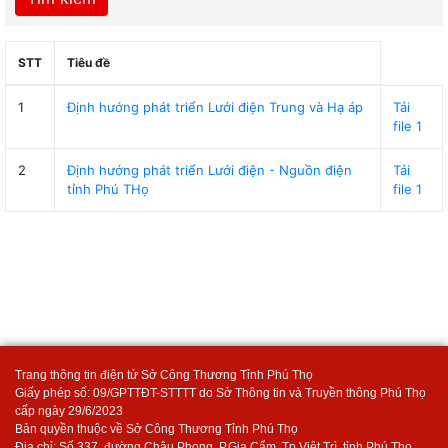
STT
Tiêu đề
1
Định hướng phát triển Lưới điện Trung và Hạ áp
Tải
file 1
2
Định hướng phát triển Lưới điện - Nguồn điện
Tải
tỉnh Phú THọ
file 1
Trang thông tin điện tử Sở Công Thương Tỉnh Phú Thọ
Giấy phép số: 09/GPTTĐT-STTTT do Sở Thông tin và Truyền thông Phú Thọ
cấp ngày 29/6/2023
Bản quyền thuộc về Sở Công Thương Tỉnh Phú Thọ
Địa chỉ: Số 337, đường Châu Phong, P.Gia Cẩm, Tp.Việt Trì, tỉnh Phú Thọ.