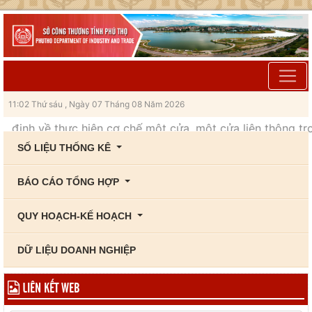
11:02 Thứ sáu , Ngày 07 Tháng 08 Năm 2026
định về thực hiện cơ chế một cửa, một cửa liên thông trong
SỐ LIỆU THỐNG KÊ
BÁO CÁO TỔNG HỢP
QUY HOẠCH-KẾ HOẠCH
DỮ LIỆU DOANH NGHIỆP
LIÊN KẾT WEB