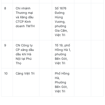
8
Chi nhánh
Số 1676
Thương mại
Đường
và Xăng dầu
Hùng
CTCP Kinh
Vương,
doanh TMTH
phường
Gia Cẩm,
Việt Trì
9
CN Công ty
Tổ 19, phố
CP xăng dầu
Hồng Hà 1,
dầu khí Hà
phường
Nội tại Phú
Bến Gót,
Thọ
Việt Trì
10
Cảng Việt Trì
Phố Hồng
Hà,
Phường
Bến Gót,
Việt Trì