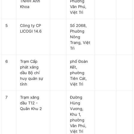
TNHH Anh
Phường
Khoa
Vân Phú,
Việt Trì
5
Công ty CP
Số 2068,
LICOGI 14.6
Phường
Nông
Trang, Việt
Trì
6
Trạm Cấp
phố Đoàn
phát xăng
Kết,
dầu Bộ chỉ
phường
huy quân sự
Tiên Cát,
tỉnh
Việt Trì
7
Trạm xăng
Đường
dầu T12 -
Hùng
Quân Khu 2
Vương,
Khu 1,
phường
Vân Phú,
Việt Trì