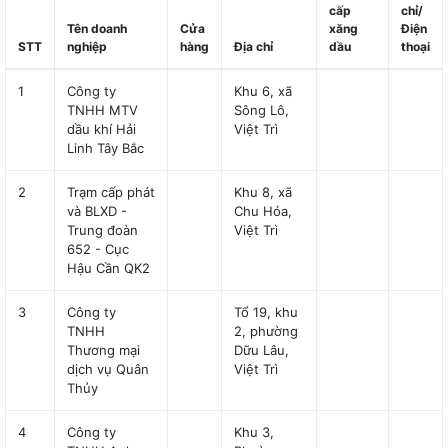
cấp
chỉ/
Tên doanh
Cửa
xăng
Điện
STT
nghiệp
hàng
Địa chỉ
dầu
thoại
1
Công ty
Khu 6, xã
TNHH MTV
Sông Lô,
dầu khí Hải
Việt Trì
Linh Tây Bắc
2
Trạm cấp phát
Khu 8, xã
và BLXD -
Chu Hóa,
Trung đoàn
Việt Trì
652 - Cục
Hậu Cần QK2
3
Công ty
Tổ 19, khu
TNHH
2, phường
Thương mại
Dữu Lâu,
dịch vụ Quân
Việt Trì
Thủy
4
Công ty
Khu 3,