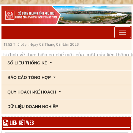
11:52 Thứ bảy , Ngày 08 Tháng 08 Năm 2026
hị định về thực hiện cơ chế một cửa, một cửa liên thông tr
SỐ LIỆU THỐNG KÊ
BÁO CÁO TỔNG HỢP
QUY HOẠCH-KẾ HOẠCH
DỮ LIỆU DOANH NGHIỆP
LIÊN KẾT WEB