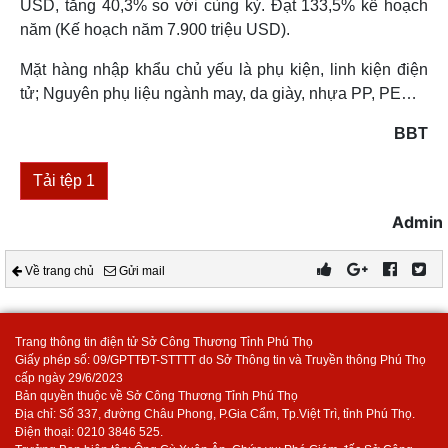
USD, tăng 40,3% so với cùng kỳ. Đạt 133,5% kế hoạch
năm (Kế hoạch năm 7.900 triệu USD).
Mặt hàng nhập khẩu chủ yếu là phụ kiện, linh kiện điện
tử; Nguyên phụ liệu ngành may, da giày, nhựa PP, PE…
BBT
Tải tệp 1
Admin
Về trang chủ
Gửi mail
Trang thông tin điện tử Sở Công Thương Tỉnh Phú Thọ
Giấy phép số: 09/GPTTĐT-STTTT do Sở Thông tin và Truyền thông Phú Thọ
cấp ngày 29/6/2023
Bản quyền thuộc về Sở Công Thương Tỉnh Phú Thọ
Địa chỉ: Số 337, đường Châu Phong, P.Gia Cẩm, Tp.Việt Trì, tỉnh Phú Thọ.
Điện thoại: 0210 3846 525.