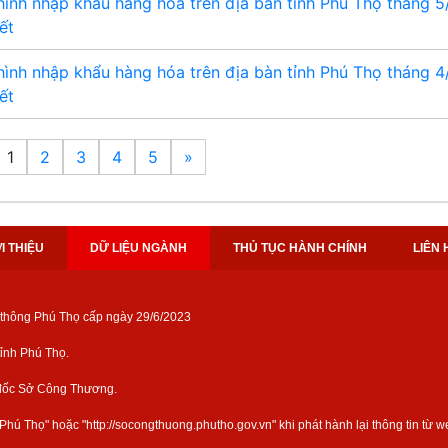
hình nhập khẩu hàng hóa trên địa bàn tỉnh Phú Thọ tháng 
iết
hình nhập khẩu hàng hóa trên địa bàn tỉnh Phú Thọ tháng 
iết
1
2
3
4
5
»
I THIỆU
DỮ LIỆU NGÀNH
THỦ TỤC HÀNH CHÍNH
LIÊN 
 thông Phú Thọ cấp ngày 29/6/2023
̉nh Phú Thọ.
 đốc Sở Công Thương.
hú Thọ" hoặc "http://socongthuong.phutho.gov.vn" khi phát hành lại thông tin từ w