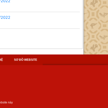
5/2022
4/2022
HỆ
SƠ ĐỒ WEBSITE
ebsite này