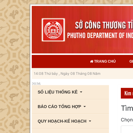
TRANG CHỦ
G
N
14:08 Thứ bảy , Ngày 08 Tháng 08 Năm
2026
Kim 
SỐ LIỆU THỐNG KÊ
Tìm
BÁO CÁO TỔNG HỢP
Chọn
QUY HOẠCH-KẾ HOẠCH