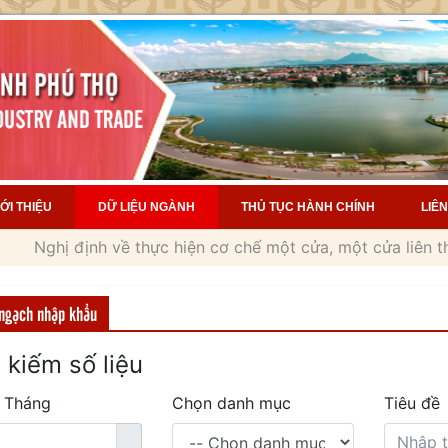
IỚI THIỆU
DỮ LIỆU NGÀNH
THỦ TỤC HÀNH CHÍNH
LIÊN
ghị định về thực hiện cơ chế một cửa, một cửa liên thông t
ngạch nhập khẩu
 kiếm số liệu
 Tháng
Chọn danh mục
Tiêu đề