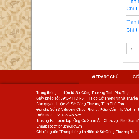
Tình 
Chi t
Tình 
Chi t
«
TRANG CHỦ
GIỚ
Trang thông tin điện tử Sở Công Thương Tỉnh Phú Thọ
Giấy phép số: 09/GPTTĐT-STTTT do Sở Thông tin và Truyền
Bản quyền thuộc về Sở Công Thương Tỉnh Phú Thọ
Địa chỉ: Số 337, đường Châu Phong, P.Gia Cẩm, Tp.Việt Trì, ti
Điện thoại: 0210 3846 525.
Trưởng Ban biên tập: Ông Cù Xuân Ân. Chức vụ̣: Phó Giám
Email: soct@phutho.gov.vn
Ghi rõ nguồn "Trang thông tin điện tử Sở Công Thương Tỉnh P