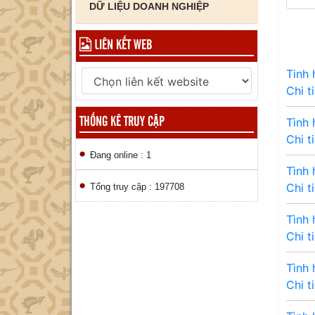
DỮ LIỆU DOANH NGHIỆP
LIÊN KẾT WEB
Tinh 
Chi t
THỐNG KÊ TRUY CẬP
Tình 
Chi t
Đang online : 1
Tình
Chi t
Tổng truy cập : 197708
Tình
Chi t
Tình 
Chi t