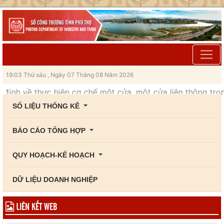
19:03 Thứ sáu , Ngày 07 Tháng 08 Năm 2026
định về thực hiện cơ chế một cửa, một cửa liên thông trong
SỐ LIỆU THỐNG KÊ
BÁO CÁO TỔNG HỢP
QUY HOẠCH-KẾ HOẠCH
DỮ LIỆU DOANH NGHIỆP
LIÊN KẾT WEB